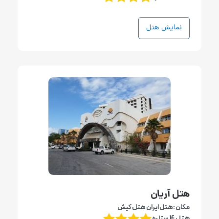
نمایش هتل
هتل آریان
مکان :هتل ایران هتل کیش
هتل 4 ستاره