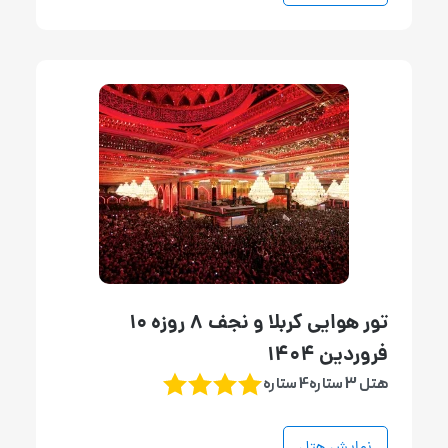
تور هوایی کربلا و نجف 8 روزه 10
فروردین 1404
هتل 3 ستاره4 ستاره