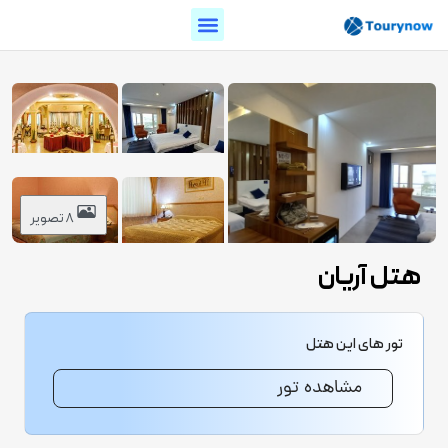
8 تصویر
هتل آریان
تور های این هتل
مشاهده تور