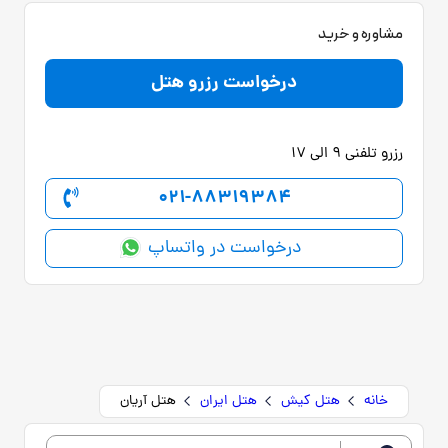
مشاوره و خرید
درخواست رزرو هتل
رزرو تلفنی 9 الی 17
021-88319384
درخواست در واتساپ
خانه
هتل کیش
هتل ایران
هتل آریان