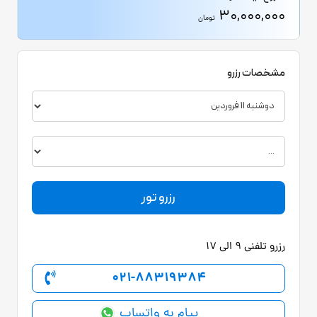
30,000,000
تومان
مشخصات رزرو
رزرو تلفنی 9 الی 17
021-88319384
پیام به واتساپ