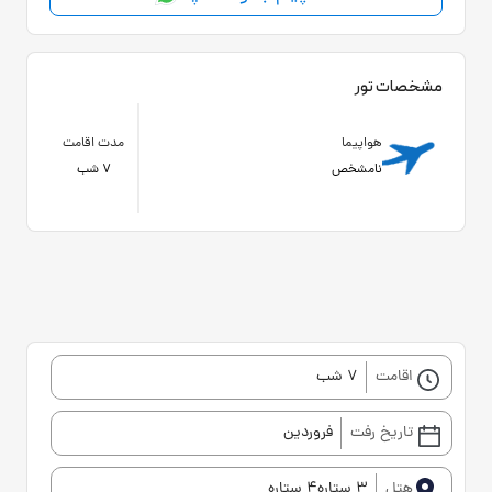
مشخصات تور
هواپیما
مدت اقامت
نامشخص
7 شب
اقامت
7 شب
تاریخ رفت
فروردین
هتل
3 ستاره4 ستاره