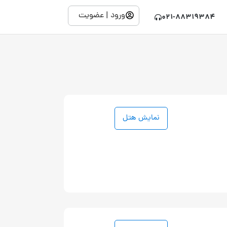
ورود | عضویت
021-88319384
نمایش هتل