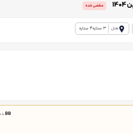
منقضی شده
هتل
3 ستاره4 ستاره
BB
با 