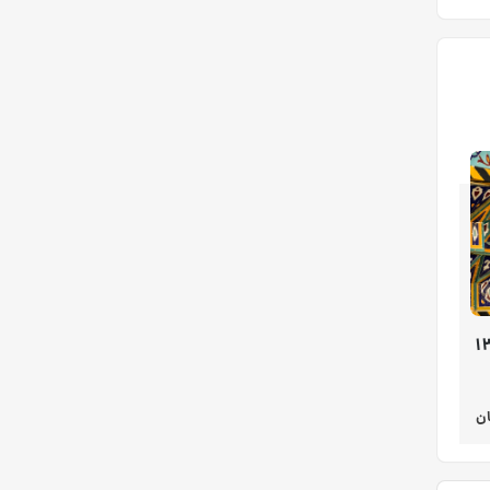
 کربلا و نجف 8 روزه 13
ن