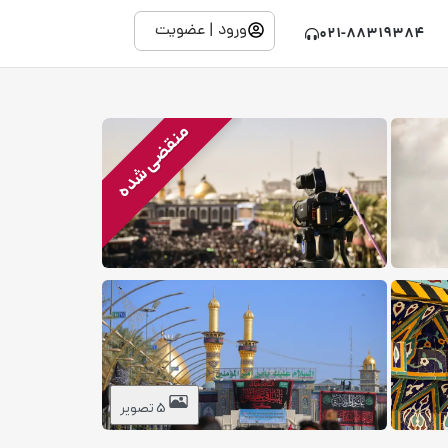
ورود | عضویت
021-88319384
منقضی شده
5 تصویر