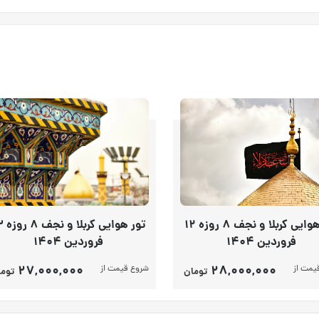
تور هوایی کربلا و نجف 8 روزه 12
تور هوایی
فروردین 1404
فروردین 1404
28,000,000
27,000,000
یمت از
شروع قیمت از
تومان
توما