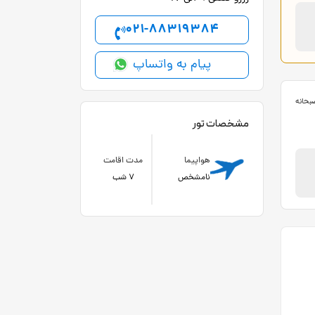
021-88319384
پیام به واتساپ
صبحانه
مشخصات تور
هواپیما
مدت اقامت
نامشخص
7 شب