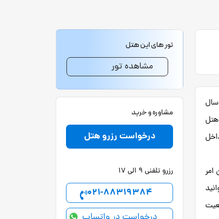
تور های این هتل
مشاهده تور
ز سال
مشاوره و خرید
قی هتل
درخواست رزرو هتل
داخل
امر
رزرو تلفنی 9 الی 17
انید
021-88319384
موقعیت
درخواست در واتساپ