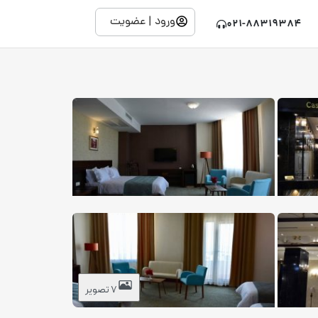
ورود | عضویت
021-88319384
7 تصویر