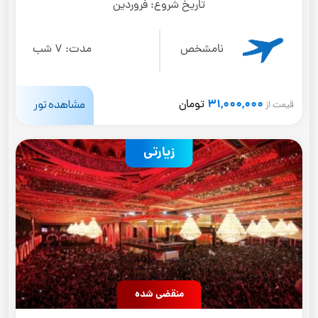
تاریخ شروع:
فروردین
نامشخص
مدت:
7 شب
31,000,000
مشاهده تور
تومان
قیمت از
زیارتی
منقضی شده