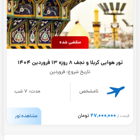
منقضی شده
تور هوایی کربلا و نجف 8 روزه 13 فروردین 1404
تاریخ شروع:
فروردین
نامشخص
مدت:
7 شب
27,000,000
مشاهده تور
تومان
قیمت از