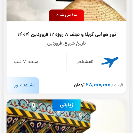
منقضی شده
تور هوایی کربلا و نجف 8 روزه 12 فروردین 1404
تاریخ شروع:
فروردین
نامشخص
مدت:
7 شب
28,000,000
مشاهده تور
تومان
قیمت از
زیارتی