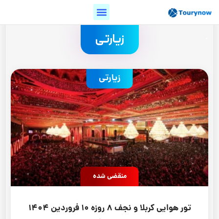
.
زیارتی
زیارتی
منقضی شده
تور هوایی کربلا و نجف 8 روزه 10 فروردین 1404