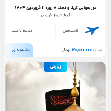
تور هوایی کربلا و نجف 8 روزه 11 فروردین 1404
تاریخ شروع:
فروردین
نامشخص
مدت:
7 شب
30,000,000
مشاهده تور
تومان
قیمت از
زیارتی