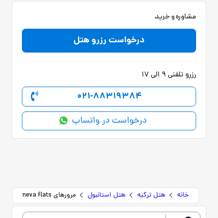
مشاوره و خرید
درخواست رزرو هتل
رزرو تلفنی 9 الی 17
021-88319384
درخواست در واتساپ
خانه
هتل ترکیه
هتل استانبول
مرورهای neva flats