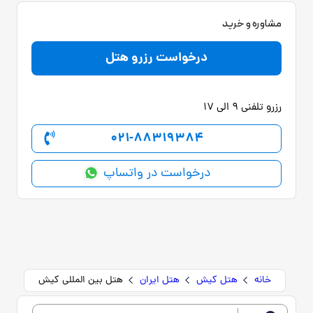
مشاوره و خرید
درخواست رزرو هتل
رزرو تلفنی 9 الی 17
021-88319384
درخواست در واتساپ
خانه
هتل کیش
هتل ایران
هتل بین المللی کیش