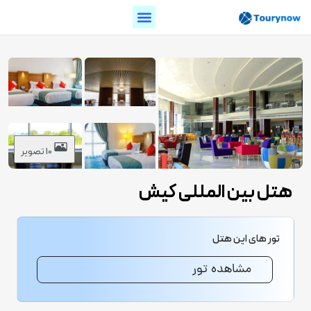
10 تصویر
هتل بین المللی کیش
تور های این هتل
مشاهده تور