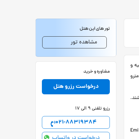
تور های این هتل
مشاهده تور
صوفیه و
مشاوره و خرید
مترو
درخواست رزرو هتل
شند.
رزرو تلفنی 9 الی 17
021-88319384
 کیلومتری از این هتل را دارند. همچنین بندر Eminonu
درخواست در واتساپ