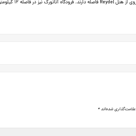
Ferry و ایستگاه قطار Sirkeci تنها 10 دقیقه پیاده‌روی از هتل Reydel فاصله دارن
علامت‌گذاری شده‌اند
*
گاه