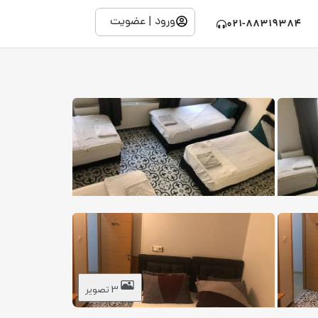
ورود | عضویت
021-88319384
3 تصویر