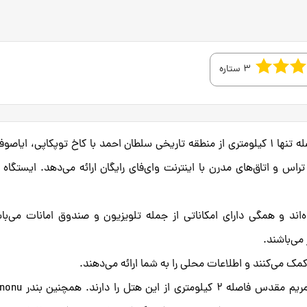
3 ستاره
هتل Reydel در منطقه Unkapani واقع شده و فاصله تنها 1 کیلومتری از منطقه تاریخی سلطان احمد با کاخ توپکاپی، ایا
 و اتاق‌های مدرن با اینترنت وای‌فای رایگان ارائه می‌دهد. ایستگاه 
ا تزئین شده‌اند و همگی دارای امکاناتی از جمله تلویزیون و صندوق امانات می‌با
می‌باشند.
کلیسای ارتدوکس بلغاری سنت استفان و کلیسای مریم مقدس فاصله 2