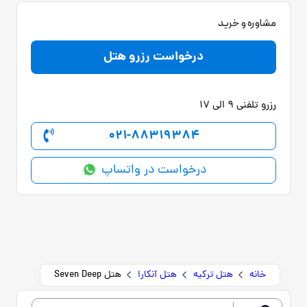
مشاوره و خرید
درخواست رزرو هتل
رزرو تلفنی 9 الی 17
021-88319384
درخواست در واتساپ
خانه
هتل ترکیه
هتل آنکارا
هتل Seven Deep