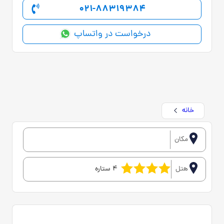
021-88319384
درخواست در واتساپ
خانه
مکان
هتل
4 ستاره