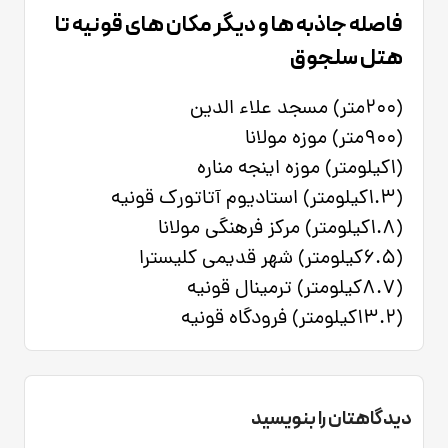
فاصله جاذبه ها و دیگر مکان های قونیه تا
هتل سلجوق
(200متر) مسجد علاء الدین
(900متر) موزه مولانا
(1کیلومتر) موزه اینجه مناره
(1.3کیلومتر) استادیوم آتاتورک قونیه
(1.8کیلومتر) مرکز فرهنگی مولانا
(6.5کیلومتر) شهر قدیمی کلیسترا
(8.7کیلومتر) ترمینال قونیه
(13.2کیلومتر) فرودگاه قونیه
دیدگاهتان را بنویسید