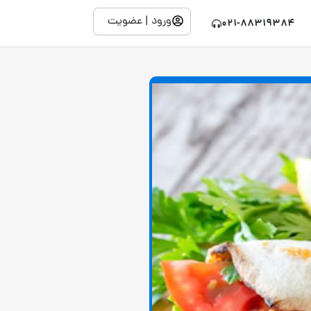
ورود | عضویت
021-88319384