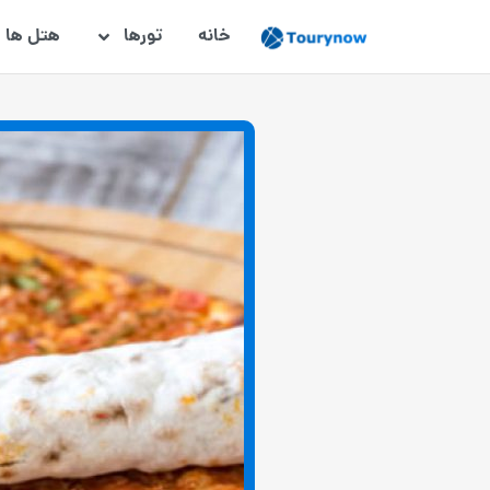
خانه
تورها
هتل ها