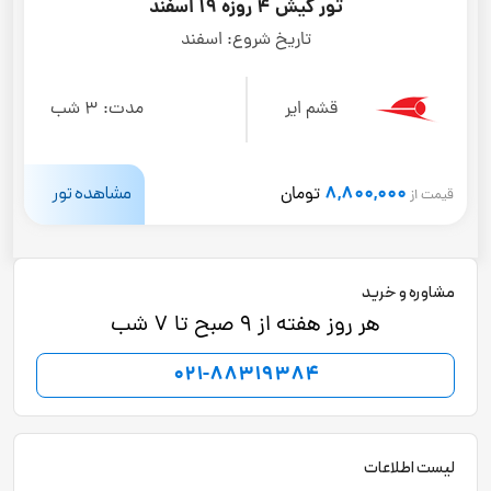
تور کیش 4 روزه 19 اسفند
تاریخ شروع:
اسفند
قشم ایر
مدت:
3 شب
8,800,000
مشاهده تور
تومان
قیمت از
مشاوره و خرید
هر روز هفته از 9 صبح تا 7 شب
021-88319384
لیست اطلاعات