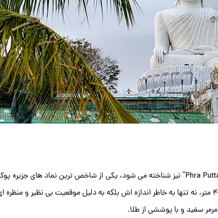
مجسمه بزرگ بودا، که به نام “Phra Puttamingmongkol Akenakkiri Buddha” نیز شناخته می ‌شود، یکی از شاخص ‌ترین نماد 
مجسمه عظیم، که بر فراز تپه ‌های ناکِرد قرار دارد، با ارتفاعی بیش از ۴۵ متر، نه تنها به خاطر اندازه ‌اش بلکه به دلیل موقعیت بی ‌نظیر 
مر سفید و با پوششی از طلا.