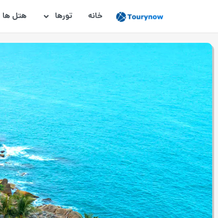
خانه
تورها
هتل ها