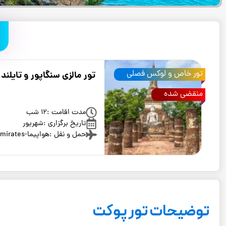
تور خاص و لوکس فصلی
تور مالزی سنگاپور و تایلند 13 روزه 6 شهریور 1404
منقضی شده
مدت اقامت :
12 شب
تاریخ برگزاری :
شهریور
حمل و نقل :
هواپیما-Fly Emirates
توضیحات تور پوکت