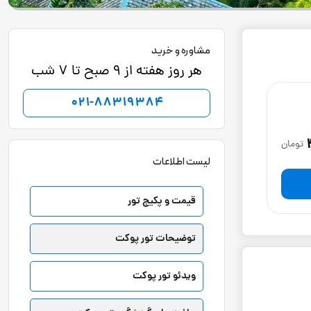
مشاوره و خرید
هر روز هفته از 9 صبح تا 7 شب
021-88319384
تومان
لیست اطلاعات
قیمت و پکیج تور
توضیحات تور پوکت
ویدئو تور پوکت