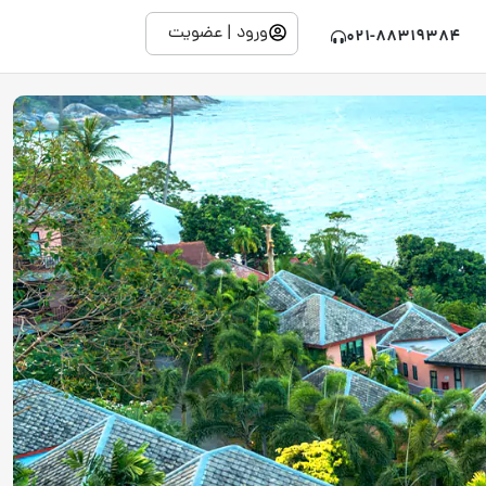
ورود | عضویت
021-88319384