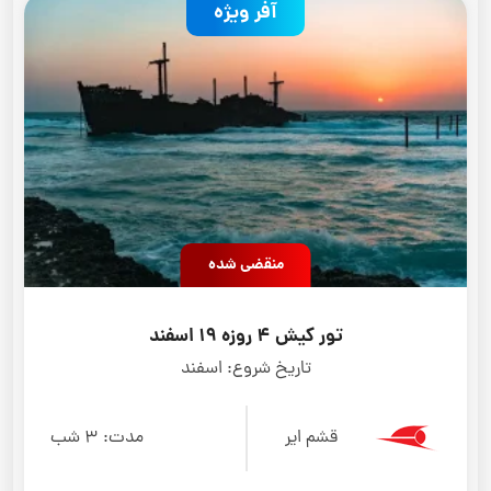
آفر ویژه
منقضی شده
تور کیش 4 روزه 19 اسفند
تاریخ شروع:
اسفند
قشم ایر
مدت:
3 شب