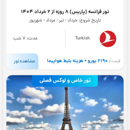
تور فرانسه (پاریس) 8 روزه از 2 خرداد 1404
تاریخ شروع:
خرداد - تیر - مرداد - شهریور
Turkish
مدت:
7 شب
2190 یورو + هزینه بلیط هواپیما
مشاهده تور
قیمت از
تور خاص و لوکس فصلی