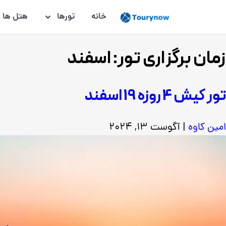
خانه
تورها
هتل ها
زمان برگزاری تور:
اسفند
تور کیش 4 روزه 19 اسفند
امین کاوه
|
آگوست 13, 2024