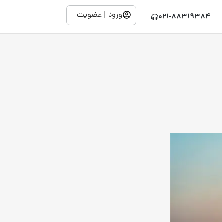
ورود | عضویت
021-88319384